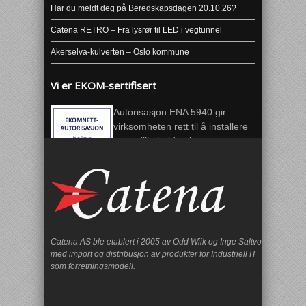
Har du meldt deg på Beredskapsdagen 20.10.26?
Catena RETRO – Fra lysrør til LED i vegtunnel
Akerselva-kulverten – Oslo kommune
Vi er EKOM-sertifisert
Autorisasjon ENA 5940 gir
virksomheten rett til å installere
og vedlikeholde ekomnett.
Catena AS ble etablert i 2005 av Odd Wiik og Inge Saltvoll
med import og distribusjon av produkter for Industriell IT
som forretningsmodell.