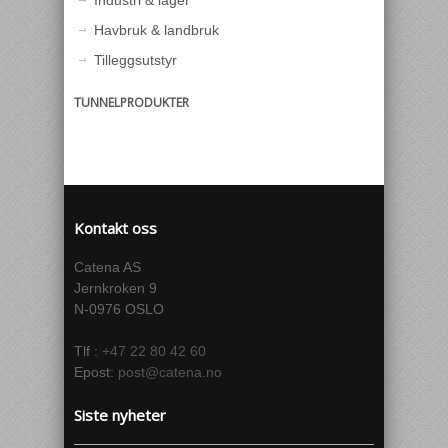
Industri & lager
Havbruk & landbruk
Tilleggsutstyr
TUNNELPRODUKTER
Kontakt oss
Catena AS
Jernkroken 9
N-0976 OSLO
Tlf :
+47 22 80 42 60
Epost:
post@catena.no
Siste nyheter