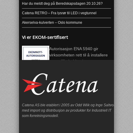
Har du meldt deg på Beredskapsdagen 20.10.26?
Catena RETRO – Fra lysrør til LED i vegtunnel
Akerselva-kulverten – Oslo kommune
Vi er EKOM-sertifisert
Autorisasjon ENA 5940 gir
virksomheten rett til å installere
og vedlikeholde ekomnett.
Catena AS ble etablert i 2005 av Odd Wiik og Inge Saltvoll
med import og distribusjon av produkter for Industriell IT
som forretningsmodell.