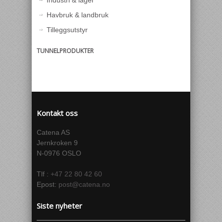
Industri & lager
Havbruk & landbruk
Tilleggsutstyr
TUNNELPRODUKTER
Kontakt oss
Catena AS
Jernkroken 9
N-0976 OSLO
Tlf :
+47 22 80 42 60
Epost:
post@catena.no
Siste nyheter