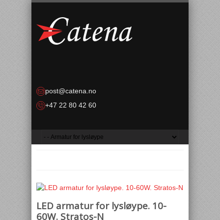
post@catena.no
+47 22 80 42 60
LED armatur for lysløype. 10-
60W. Stratos-N