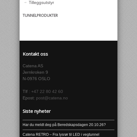
Tilleggsutstyr
TUNNELPRODUKTER
Kontakt oss
Catena AS
Jernkroken 9
N-0976 OSLO
Tlf :
+47 22 80 42 60
Epost:
post@catena.no
Siste nyheter
Har du meldt deg på Beredskapsdagen 20.10.26?
Catena RETRO – Fra lysrør til LED i vegtunnel