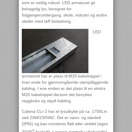
som er veldig robust. LED armaturet gir
behagelig lys, beregnet for
fotgjengerundergang, skole, industri og andre
steder med tøff belastning.
LED
armaturet har er plass til M25 kabelnippel i
hver ende for gjennomgående utenpåliggende
kabling. I ene enden er det plass til en ekstra
M25 kabelnippel dersom det benyttes
veggboks og skjult kabling.
Catena CLr-2 har et lysutbytte på ca. 1700Lm
ved 24W/230VAC. Det er vann- og støvtett
(IP65) og kan monteres flatt eller vinklet (egen
o
30/45
brakett). Leveres normalt i ubehandlet