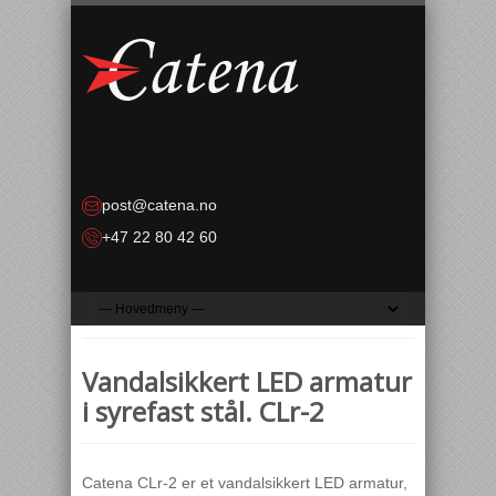
post@catena.no
+47 22 80 42 60
Vandalsikkert LED armatur
i syrefast stål. CLr-2
Catena CLr-2 er et vandalsikkert LED armatur,