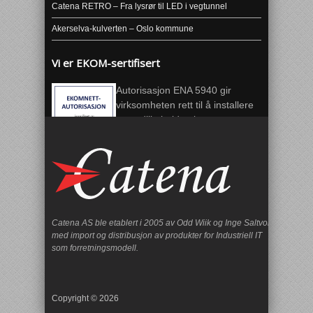
Catena RETRO – Fra lysrør til LED i vegtunnel
Akerselva-kulverten – Oslo kommune
Vi er EKOM-sertifisert
Autorisasjon ENA 5940 gir
virksomheten rett til å installere
og vedlikeholde ekomnett.
Catena AS ble etablert i 2005 av Odd Wiik og Inge Saltvoll
med import og distribusjon av produkter for Industriell IT
som forretningsmodell.
Copyright © 2026