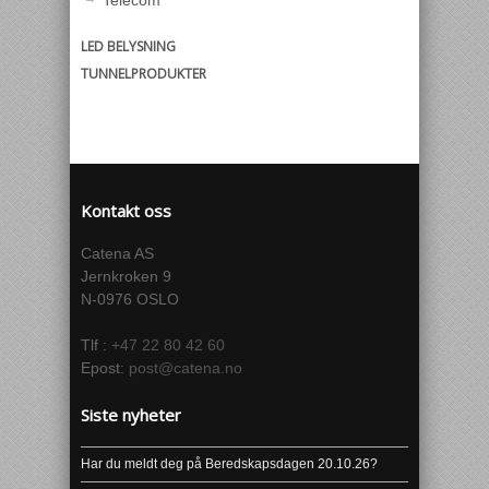
Telecom
LED BELYSNING
TUNNELPRODUKTER
Kontakt oss
Catena AS
Jernkroken 9
N-0976 OSLO
Tlf :
+47 22 80 42 60
Epost:
post@catena.no
Siste nyheter
Har du meldt deg på Beredskapsdagen 20.10.26?