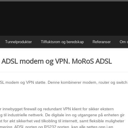
Tunnelprodukter
Tilfluktsrom og beredskap
Referanser
Om 
ed ADSL modem og VPN. MoRoS ADSL
DSL modem og VPN støtte. Denne kombinerer modem, router og switch
 innebygget firewall og redundant VPN klient for sikker ekstern
ing til industrielle nettverk. De digitale inn og utgangene på enheten gir
t for økt sikkerhet ved tilkobling til internett, samt fleksible muligheter
rmering. ADSL porten og RS232 porten, kan alle settes opp i en