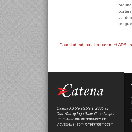
redunda
porters
via de
progra
Datablad Industriell router med ADS
Catena AS ble etablert i 2005 av
Odd Wiik og Inge Saltvoll med import
og distribusjon av produkter for
T
Industriell IT som forretningsmodell.