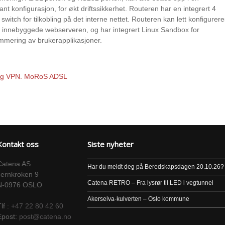
nt konfigurasjon, for økt driftssikkerhet. Routeren har en integrert 4
 switch for tilkobling på det interne nettet. Routeren kan lett konfigurere
n innebyggede webserveren, og har integrert Linux Sandbox for
mmering av brukerapplikasjoner.
L og VPN. MoRoS ADSL
Kontakt oss
Siste nyheter
Catena AS
Har du meldt deg på Beredskapsdagen 20.10.26?
Jernkroken 9
Catena RETRO – Fra lysrør til LED i vegtunnel
N-0976 OSLO
Akerselva-kulverten – Oslo kommune
lf :
+47 22 80 42 60
Epost:
post@catena.no