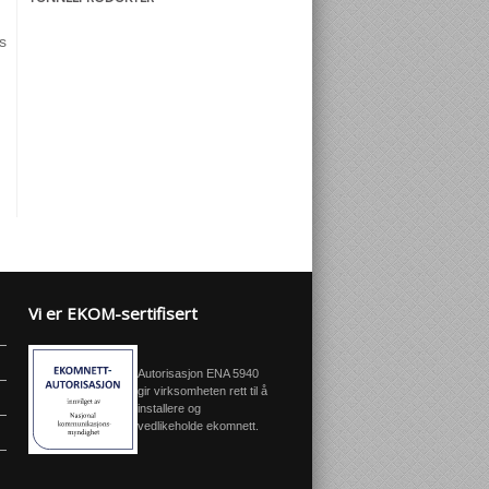
s
Vi er EKOM-sertifisert
Autorisasjon ENA 5940
gir virksomheten rett til å
installere og
vedlikeholde ekomnett.