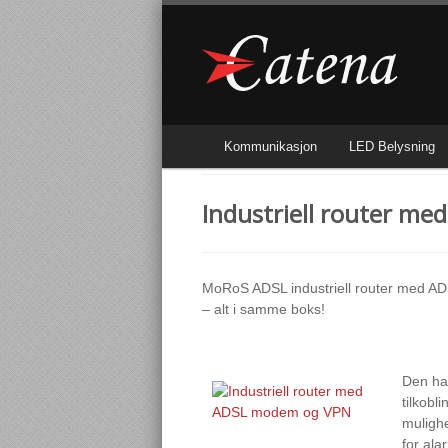
Kommunikasjon
LED Belysning
Industriell router m
MoRoS ADSL industriell router med A
– alt i samme boks!
Den har
tilkobl
mulighe
for ala