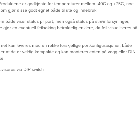
Produktene er godkjente for temperaturer mellom -40C og +75C, noe
som gjør disse godt egnet både til ute og innebruk.
som både viser status pr port, men også status på strømforsyninger,
gjør en eventuell feilsøking betraktelig enklere, da feil visualiseres på
ernet kan leveres med en rekke forskjellige portkonfigurasjoner, både
 er at de er veldig kompakte og kan monteres enten på vegg eller DIN
se.
viseres via DIP switch