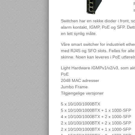
Switchen har en rekke dioder i front, 
alarm kontakt, IGMP, PoE og SFP. Dette 
en lett synlig måte.
Våre smart switcher for industrielt eth
med RJ45 og SFO slots. Felles for alle
skinne. Noen kan leveres i PoE utførel
Light Hardware IGMPv1/v2/v3, som akti
PoE
2048 MAC adresser
Jumbo Frame
Tilgjengelige versjoner
5 x 10/100/1000BTX
5 x 10/100/1000BTX + 1 x 1000-SFP
4 x 10/100/1000BTX + 2 x 1000-SFP
2 x 10/100/1000BTX + 2 x 1000-SFP
2 x 10/100/1000BTX + 1 x 1000-SFP