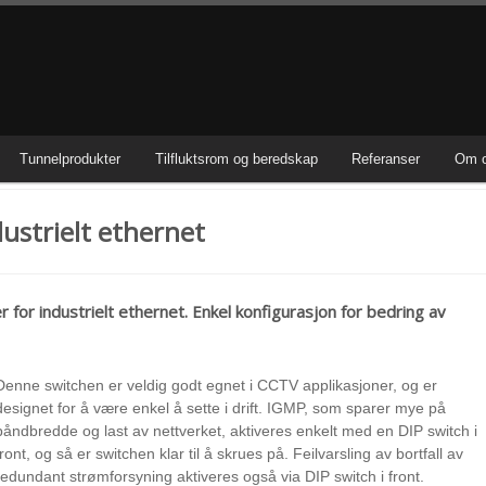
Tunnelprodukter
Tilfluktsrom og beredskap
Referanser
Om 
ustrielt ethernet
 for industrielt ethernet. Enkel konfigurasjon for bedring av
Denne switchen er veldig godt egnet i CCTV applikasjoner, og er
designet for å være enkel å sette i drift. IGMP, som sparer mye på
båndbredde og last av nettverket, aktiveres enkelt med en DIP switch i
front, og så er switchen klar til å skrues på. Feilvarsling av bortfall av
redundant strømforsyning aktiveres også via DIP switch i front.